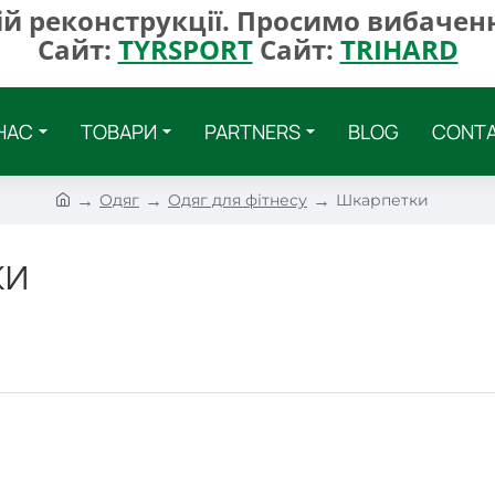
ій реконструкції. Просимо вибаченн
Сайт:
TYRSPORT
Сайт:
TRIHARD
НАС
ТОВАРИ
PARTNERS
BLOG
CONT
h
Одяг
Одяг для фітнесу
Шкарпетки
o
m
КИ
e