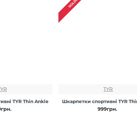
SOLDOUT
TYR
TYR
вні TYR Thin Ankle
Шкарпетки спортивні TYR Thi
9грн.
999грн.