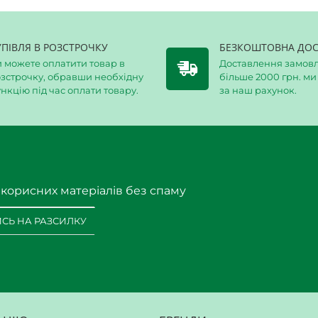
УПІВЛЯ В РОЗСТРОЧКУ
БЕЗКОШТОВНА ДОС
 можете оплатити товар в
Доставлення замовл
зстрочку, обравши необхідну
більше 2000 грн. м
нкцію під час оплати товару.
за наш рахунок.
 корисних матеріалів без спаму
СЬ НА РАЗСИЛКУ