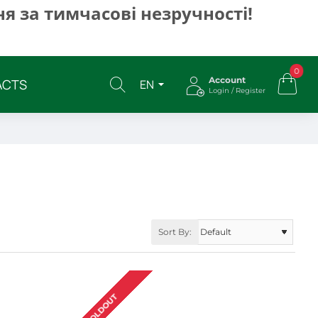
я за тимчасові незручності!
0
Account
ACTS
EN
Login / Register
Sort By:
SOLDOUT