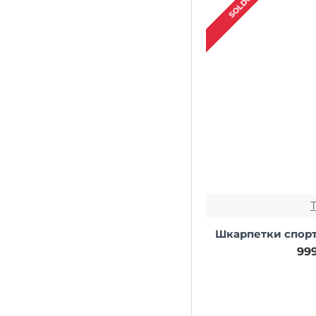
SOLDOUT
Шкарпетки спорти
99