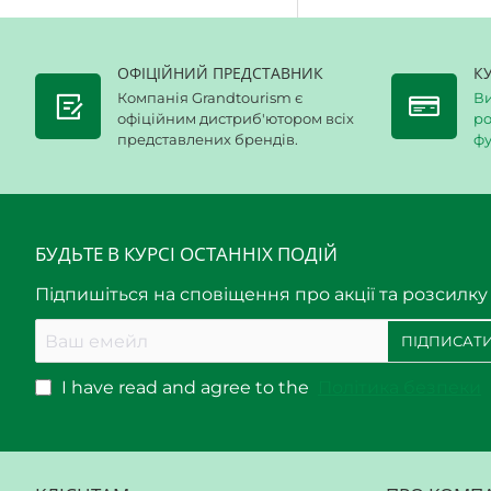
ОФІЦІЙНИЙ ПРЕДСТАВНИК
К
Компанія Grandtourism є
Ви
офіційним дистриб'ютором всіх
ро
представлених брендів.
фу
БУДЬТЕ В КУРСІ ОСТАННІХ ПОДІЙ
Підпишіться на сповіщення про акції та розсилку
Ваш
ПІДПИСАТИ
емейл
I have read and agree to the
Політика безпеки