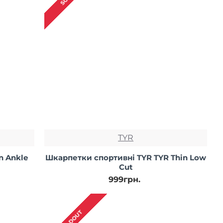
TYR
n Ankle
Шкарпетки спортивні TYR TYR Thin Low
Cut
999грн.
SOLDOUT