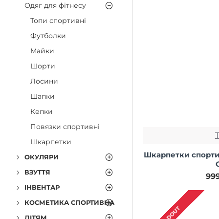
Одяг для фітнесу
Топи спортивні
Футболки
Майки
Шорти
Лосини
Шапки
Кепки
Повязки спортивні
Шкарпетки
Шкарпетки спортив
ОКУЛЯРИ
ВЗУТТЯ
99
ІНВЕНТАР
КОСМЕТИКА СПОРТИВНА
SOLDOUT
ДІТЯМ