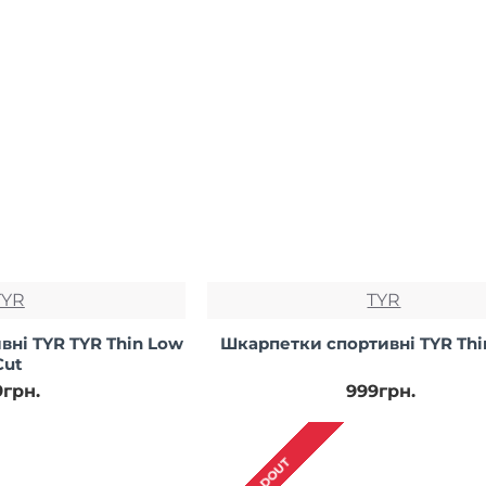
TYR
TYR
ні TYR TYR Thin Low
Шкарпетки спортивні TYR Thi
Cut
9грн.
999грн.
SOLDOUT