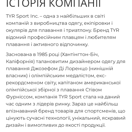
ІСТОРІЯ КОМПАНІЇ
ТYR Sport Inc. – одна з найбільших в світі
компаній з виробництва одягу, екіпіровки і
окулярів для плавання і триатлону. Бренд ТYR
відомий професійним плавцям і любителям
плавання і активного відпочинку.
Заснована в 1985 році (Хантінгтон-Біч,
Каліфорнія) талановитим дизайнером одягу для
плавання Джозефом Ді Лоренцо (нинішній
власник) і олімпійським медалістом, екс-
рекордсменом світу, капітаном американської
олімпійської збірної з плавання Стівом
Фурніссом, компанія TYR Sport стала на даний
час одним з лідерів ринку. Зараз це найбільш
впізнаваний бренд товарів для спортсменів, що
цінують сучасні технології, унікальний, яскравий
дизайн і вимогливих до якості продукції.