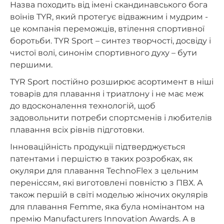
Назва походить від імені скандинавського бога
воїнів TYR, який протегує відважним і мудрим -
це компанія переможців, втілення спортивної
боротьби. TYR Sport – синтез творчості, досвіду і
чистої волі, синонім спортивного духу – бути
першими.
TYR Sport постійно розширює асортимент в ніші
товарів для плавання і триатлону і не має меж
до вдосконалення технологій, щоб
задовольнити потреби спортсменів і любителів
плавання всіх рівнів підготовки.
Інноваційність продукції підтверджується
патентами і першістю в таких розробках, як
окуляри для плавання TechnoFlex з цельним
переніссям, які виготовлені повністю з ПВХ. А
також першій в світі моделью жіночих окулярів
для плавання Femme, яка була номінантом на
премію Manufacturers Innovation Awards. А в