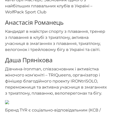
найбільших плавальних клубів в Україні –
WolfPack Sport Club
Анастасія Романець
Кандидат в майстри спорту з плавання, тренер
з плавання в клубі з триатлону, активна
учасниця в змаганнях з плавання, триатлону,
велогонок і трейловому бігу в Україні та світі.
Даша Прянікова
Дівчина-Ironman, співзасновник і активістка
жіночого ком'юніті – TRIQueens, організатор і
фінішер благодійного проекту IRONtriSOLO,
переможниця та активна учасниця в змаганнях
з триатлону, плаванню, велоперегонах та бігу.
Бренд TYR є соціально-відповідальним (КСВ /