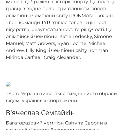
імена відображені в історії спорту. Це плавці,
гравці в водне поло і триатлоністи, золоті
олімпійці і чемпіони світу IRONMAN – кожен
член команди TYR втілює головні цінності
лідерства, результативності та рішучості. Це
олімпійські чемпіони: Katie Ledecky, Simone
Manuel, Matt Grevers, Ryan Lochte, Michael
Andrew, Lilly King і чемпіони світу Ironman
Mirinda Carfrae і Craig Alexander.
TYR в Україні пишається тим, що його обрали
відомі українські спортсмени.
В'ячеслав Семгайкін
Багаторазовий чемпіон Світу та Європи в
категорії Мастерс. Засновник одного з