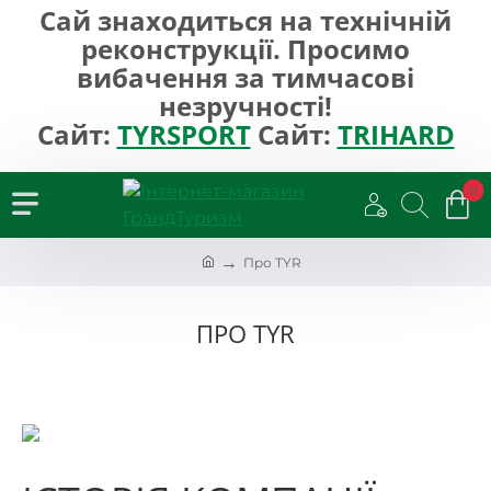
Сай знаходиться на технічній
реконструкції. Просимо
вибачення за тимчасові
незручності!
Сайт:
TYRSPORT
Сайт:
TRIHARD
0
h
Про TYR
o
m
e
ПРО TYR