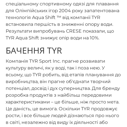
спеціальному спортивному одязі для плавання
для Олімпійських ігор 2004 року запатентована
технологія Aqua Shift ™ від компанії TYR
встановила першість в зниженні опору води.
Результати випробувань CRESE показали, що
TYR Aqua Shift знижує опір води на 10%.
БАЧЕННЯ TYR
Компанія TYR Sport Inc. прагне розвивати
культуру величі, як у воді, так і поза нею. У
всьому, що TYR робить, від етапів планування до
виробництва, він прагне об'єднати творчий
потенціал, досвід і дух суперництва. Для бренду
розробка продуктів з найбільш передовими
характеристиками – це більше, ніж просто мета.
Це даність, це вимога. Оскільки TYR продовжує
рости, і все більше людей дізнаються про нього
в світі, незалежно від виду їх діяльності або