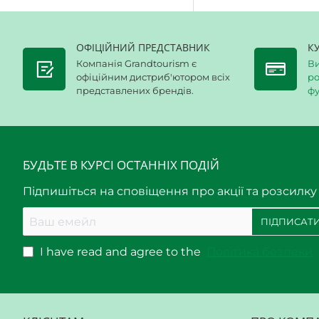
ОФІЦІЙНИЙ ПРЕДСТАВНИК
К
Компанія Grandtourism є
Ви
офіційним дистриб'ютором всіх
ро
представлених брендів.
фу
БУДЬТЕ В КУРСІ ОСТАННІХ ПОДІЙ
Підпишіться на сповіщення про акції та розсилку
Ваш
ПІДПИСАТИ
емейл
I have read and agree to the
Політика безпеки