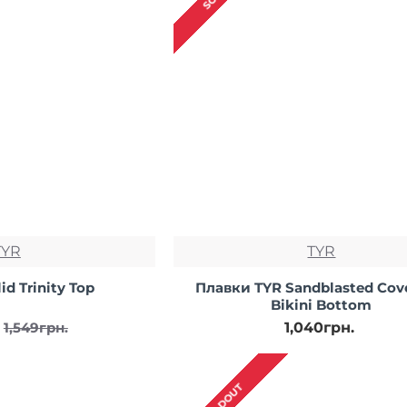
TYR
TYR
id Trinity Top
Плавки TYR Sandblasted Cov
Bikini Bottom
1,040грн.
1,549грн.
SOLDOUT