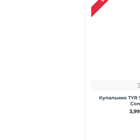
Купальник TYR S
Cont
3,9