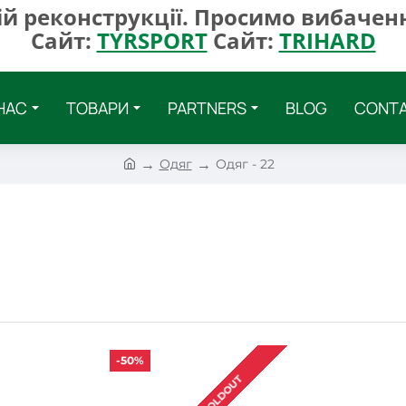
ій реконструкції. Просимо вибаченн
Сайт:
TYRSPORT
Сайт:
TRIHARD
НАС
ТОВАРИ
PARTNERS
BLOG
CONT
h
Одяг
Одяг - 22
o
m
e
-50%
SOLDOUT