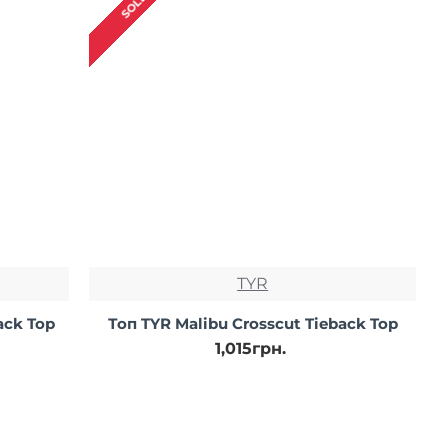
TYR
ack Top
Топ TYR Malibu Crosscut Tieback Top
1,015грн.