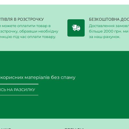
УПІВЛЯ В РОЗСТРОЧКУ
БЕЗКОШТОВНА ДОС
 можете оплатити товар в
Доставлення замовл
зстрочку, обравши необхідну
більше 2000 грн. м
нкцію під час оплати товару.
за наш рахунок.
 корисних матеріалів без спаму
СЬ НА РАЗСИЛКУ