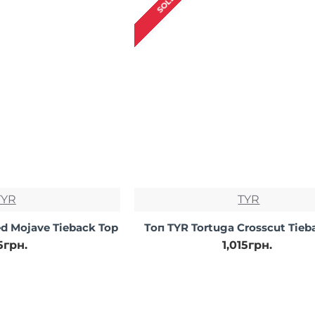
TYR
TYR
d Mojave Tieback Top
Топ TYR Tortuga Crosscut Tieb
25грн.
1,015грн.