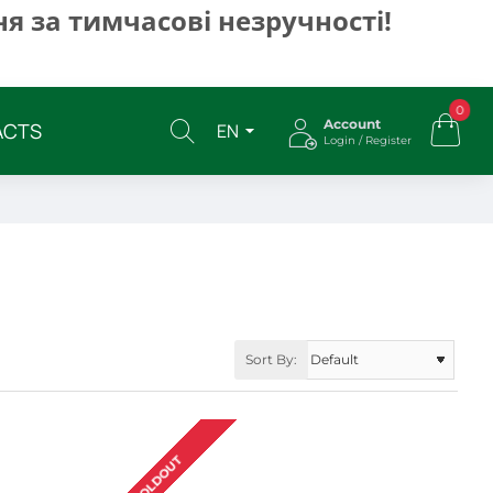
я за тимчасові незручності!
0
Account
ACTS
EN
Login / Register
Sort By:
SOLDOUT