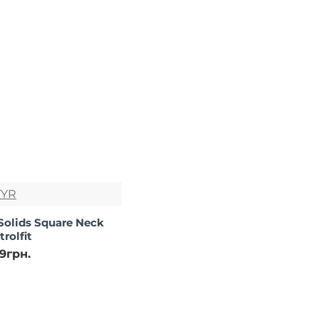
TYR
olids Square Neck
rolfit
99грн.