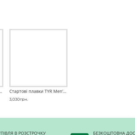
і
оменів UPF 50+
с.
YR Men's Thresher™ Jammer Swimsuit
Стартові плавки TYR Men’s Thresher Baja Jammer Swimsuit
Стартові плавки TYR Men’s Venzo™ Genesis High Waist Jammer Swimsuit
3,030грн.
12,439грн.
УПІВЛЯ В РОЗСТРОЧКУ
БЕЗКОШТОВНА ДОС