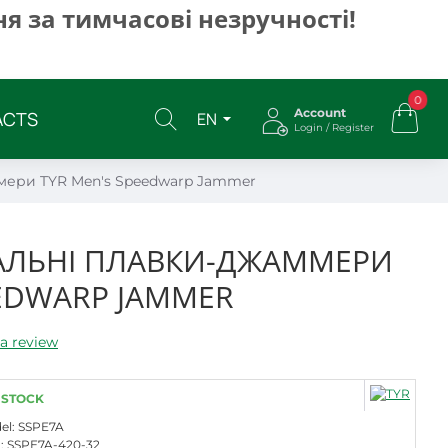
я за тимчасові незручності!
0
Account
ACTS
EN
Login / Register
ммери TYR Men's Speedwarp Jammer
ПАЛЬНІ ПЛАВКИ-ДЖАММЕРИ
EEDWARP JAMMER
a review
 STOCK
el:
SSPE7A
:
SSPE7A-420-32