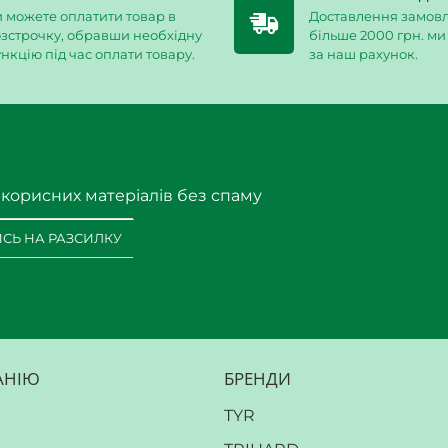
 можете оплатити товар в
Доставлення замовл
зстрочку, обравши необхідну
більше 2000 грн. м
нкцію під час оплати товару.
за наш рахунок.
 корисних матеріалів без спаму
СЬ НА РАЗСИЛКУ
АНІЮ
БРЕНДИ
TYR