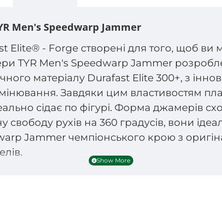
YR Men's Speedwarp Jammer
 Elite® - Forge створені для того, щоб в
ери TYR Men's Speedwarp Jammer розробле
чного матеріалу Durafast Elite 300+, з інн
омінювання. Завдяки цим властивостям пл
еально сідає по фігурі. Форма джамерів с
свободу рухів на 360 градусів, вони ідеа
arp Jammer чемпіонського крою з оригін
елів.
ічих плавок-джамерів TYR Men's Speedwarp