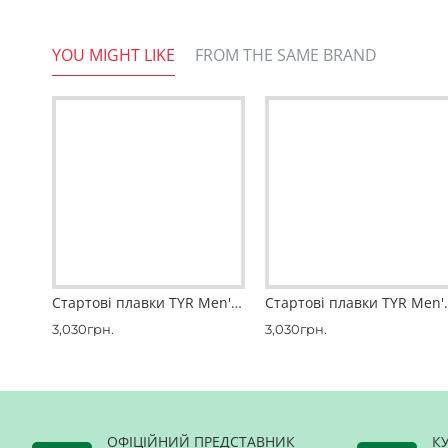
• Захист фарби від вицвітання на сонц
YOU MIGHT LIKE
FROM THE SAME BRAND
• Висока міцність та зносостійкість
• Захист тіла від ультрафіолетових пр
• Антібактеріальна підкладка.
Матеріал
: 94% Поліестер, 6% Спандек
Стартові плавки TYR Men's Thresher™ Jammer Swimsuit
Стартові плавки T
3,030грн.
3,030грн.
ОФІЦІЙНИЙ ПРЕДСТАВНИК
К