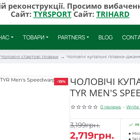
ій реконструкції. Просимо вибаченн
Сайт:
TYRSPORT
Сайт:
TRIHARD
НАС
ТОВАРИ
PARTNERS
BLOG
CONT
Чоловічі стартові плавки
Чоловічі купальні плавки-джа
ЧОЛОВІЧІ КУ
-15%
TYR MEN'S SP
0 reviews
-
Write 
3,199грн.
IN
2,719грн.
Mod
SKU