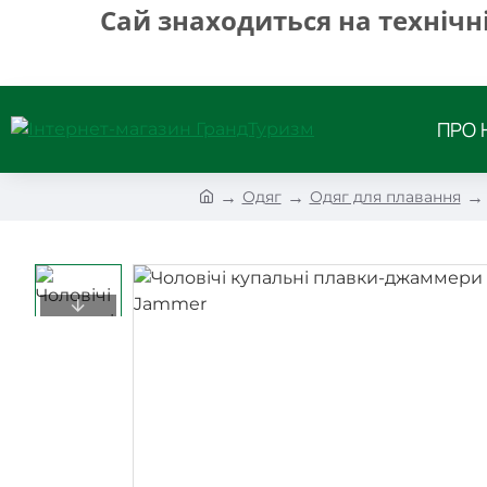
Сай знаходиться на технічн
ПРО 
h
Одяг
Одяг для плавання
o
m
e