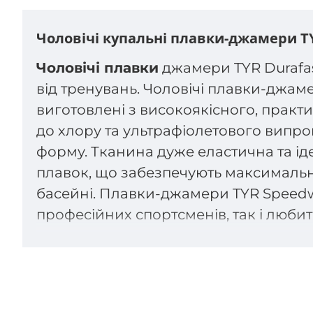
Чоловічі купальні плавки-джамери T
Чоловічі плавки
джамери TYR Durafast
від тренувань. Чоловічі плавки-джам
виготовлені з високоякісного, практи
до хлору та ультрафіолетового випр
форму. Тканина дуже еластична та ід
плавок, що забезпечують максимальну 
басейні. Плавки-джамери TYR Speedw
професійних спортсменів, так і любит
Технології та характеристики чолов
• 100% стійкість до впливу хлору
• Понад 300 годин плавання