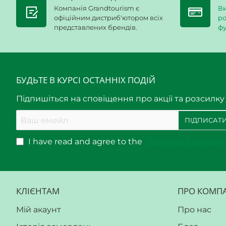
Компанія Grandtourism є
Ви
офіційним дистриб'ютором всіх
ро
представлених брендів.
фу
БУДЬТЕ В КУРСІ ОСТАННІХ ПОДІЙ
Підпишіться на сповіщення про акції та розсилку
Ваш
ПІДПИСАТИ
емейл
I have read and agree to the
Політика безпеки
КЛІЄНТАМ
ПРО КОМП
Мій акаунт
Про нас