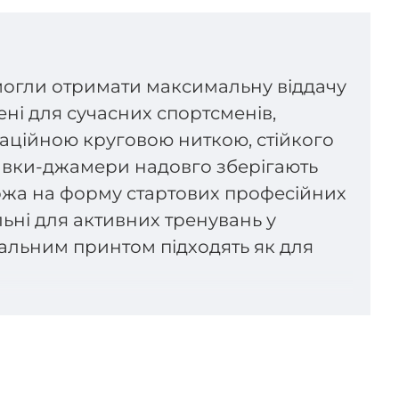
и могли отримати максимальну віддачу
ні для сучасних спортсменів,
оваційною круговою ниткою, стійкого
авки-джамери надовго зберігають
хожа на форму стартових професійних
льні для активних тренувань у
альним принтом підходять як для
 Jammer