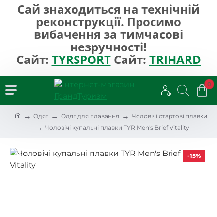
Сай знаходиться на технічній
реконструкції. Просимо
вибачення за тимчасові
незручності!
Сайт:
TYRSPORT
Сайт:
TRIHARD
0
h
Одяг
Одяг для плавання
Чоловічі стартові плавки
o
Чоловічі купальні плавки TYR Men's Brief Vitality
m
e
-15%