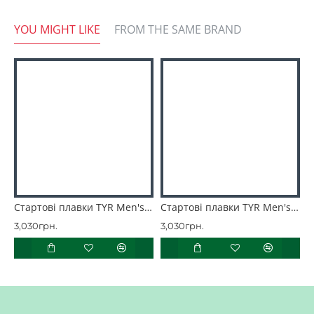
YOU MIGHT LIKE
FROM THE SAME BRAND
Стартові плавки TYR Men's Thresher™ Jammer Swimsuit
Стартові плавки TYR Men's Thresher™ Jammer Swimsuit
3,030грн.
3,030грн.
3