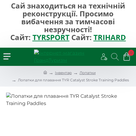
Сай знаходиться на технічній
реконструкції. Просимо
вибачення за тимчасові
незручності!
Сайт:
TYRSPORT
Сайт:
TRIHARD
0
h
Інвентар
Лопатки
o
Лопатки для плавання TYR Catalyst Stroke Training Paddles
m
e