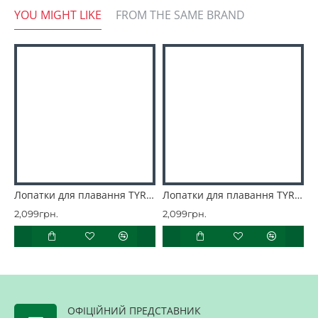
YOU MIGHT LIKE
FROM THE SAME BRAND
Лопатки для плавання TYR Catalyst Stroke Training Paddles
Лопатки для плавання TYR Catalyst Stroke Training Paddles
2,099грн.
2,099грн.
2
ОФІЦІЙНИЙ ПРЕДСТАВНИК