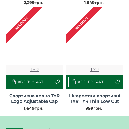
Kinetic Cropped High
2,299грн.
1,649грн.
Neck Tank - Solid
SOLDOUT
SOLDOUT
TYR
TYR
ADD TO CART
ADD TO CART
Спортивна кепка TYR
Шкарпетки спортивні
Logo Adjustable Cap
TYR TYR Thin Low Cut
1,649грн.
999грн.