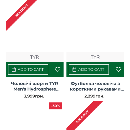
SOLDOUT
TYR
TYR
ADD TO CART
ADD TO CART
Чоловічі шорти TYR
Футболка чоловіча з
Men's Hydrosphere
короткими рукавами
Unbroken Lined 7 - Solid
TYR Men's ClimaDry Big
3,999грн.
2,299грн.
Logo Tech Tee - Solid
-30%
SOLDOUT