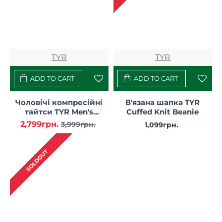
TYR
TYR
ADD TO CART
ADD TO CART
Чоловічі компресійні
В'язана шапка TYR
тайтси TYR Men's
Cuffed Knit Beanie
Compression Crop 3/4 –
2,799грн.
3,999грн.
1,099грн.
Solid
SOLDOUT