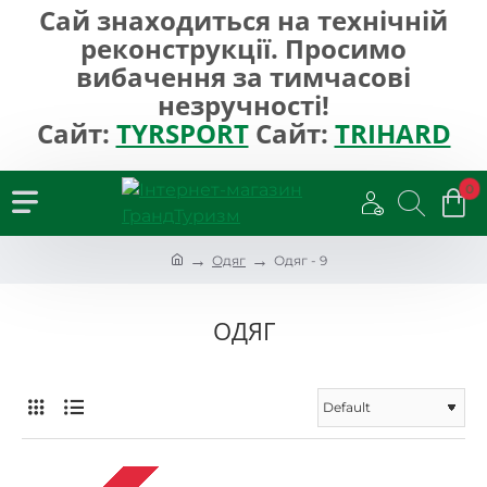
Сай знаходиться на технічній
реконструкції. Просимо
вибачення за тимчасові
незручності!
Сайт:
TYRSPORT
Сайт:
TRIHARD
0
h
Одяг
Одяг - 9
o
m
e
ОДЯГ