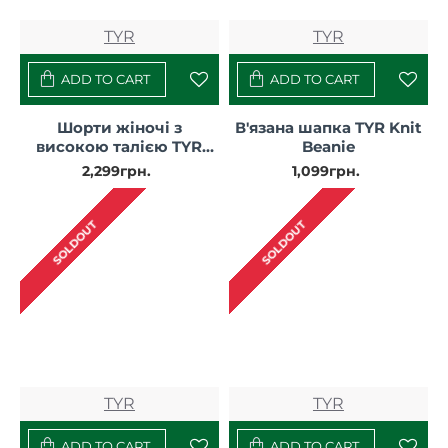
TYR
TYR
ADD TO CART
ADD TO CART
Шорти жіночі з
В'язана шапка TYR Knit
високою талією TYR
Beanie
Women's Base Kinetic
2,299грн.
1,099грн.
High-Rise 2" Short - Solid
SOLDOUT
SOLDOUT
TYR
TYR
ADD TO CART
ADD TO CART