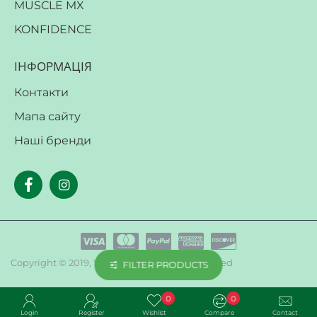
MUSCLE MX
KONFIDENCE
ІНФОРМАЦІЯ
Контакти
Мапа сайту
Наші бренди
Copyright © 2019, Your Store, All Rights Reserved
FILTER PRODUCTS
0
0
Login
Register
Wishlist
Compare
Contact