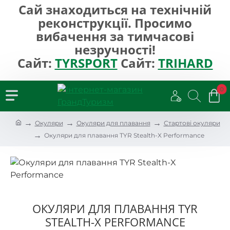
Сай знаходиться на технічній
реконструкції. Просимо
вибачення за тимчасові
незручності!
Сайт:
TYRSPORT
Сайт:
TRIHARD
0
h
Окуляри
Окуляри для плавання
Стартові окуляри
o
Окуляри для плавання TYR Stealth-X Performance
m
e
ОКУЛЯРИ ДЛЯ ПЛАВАННЯ TYR
STEALTH-X PERFORMANCE