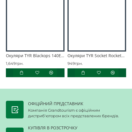
Окуляри TYR Blackops 140EV Mirrored
Окуляри TYR Socket Rockets 2.0
1,649грн.
949грн.
2
ОФІЦІЙНИЙ ПРЕДСТАВНИК
Компанія Grandtourism є офіційним
дистриб'ютором всіх представлених брендів.
КУПІВЛЯ В РОЗСТРОЧКУ