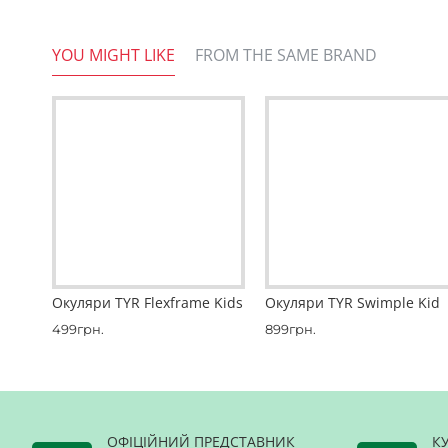
Склад
: лінзи - полікарбонат, оправа силікон, р
YOU MIGHT LIKE
FROM THE SAME BRAND
Окуляри TYR Flexframe Kids
Окуляри TYR Swimple Kid
499грн.
899грн.
ОФІЦІЙНИЙ ПРЕДСТАВНИК
К