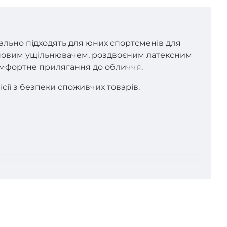
еально підходять для юних спортсменів для
іконовим ущільнювачем, роздвоєним латексним
комфортне прилягання до обличчя.
сії з безпеки споживчих товарів.