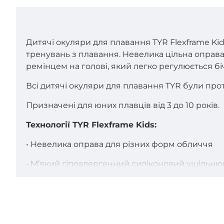
Дитячі окуляри для плавання TYR Flexframe Kid
тренувань з плавання. Невелика цільна оправа
ремінцем на голові, який легко регулюється 
Всі дитячі окуляри для плавання TYR були прот
Призначені для юних плавців від 3 до 10 років.
Технології TYR Flexframe Kids:
• Невелика оправа для різних форм обличчя
• М’який гіпоалергенний силіконовий ущільню
• Латексний ремінець з бічними затискачами 
• Окуляри мають широкий спектр периферичн
• Лінзи із захистом очей від UVA / UVB промені