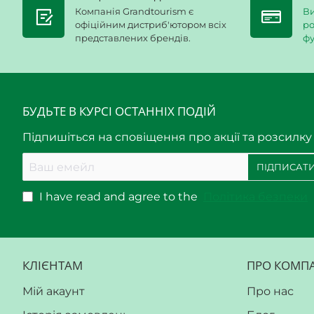
Компанія Grandtourism є
Ви
офіційним дистриб'ютором всіх
ро
представлених брендів.
фу
БУДЬТЕ В КУРСІ ОСТАННІХ ПОДІЙ
Підпишіться на сповіщення про акції та розсилку
Ваш
ПІДПИСАТИ
емейл
I have read and agree to the
Політика безпеки
КЛІЄНТАМ
ПРО КОМП
Мій акаунт
Про нас