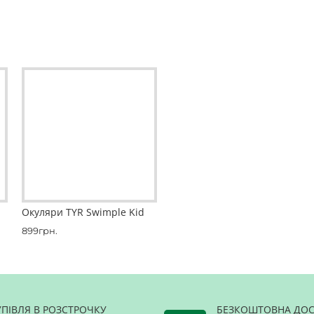
емінець - латекс
Окуляри TYR Swimple Kid
Окуляри TYR Swimple Spike Tie Dye Kids
899грн.
1,199грн.
УПІВЛЯ В РОЗСТРОЧКУ
БЕЗКОШТОВНА ДОС