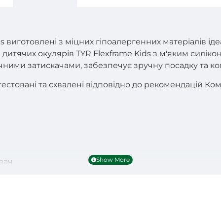
s виготовлені з міцних гіпоалергенних матеріалів ід
 дитячих окулярів TYR Flexframe Kids з м'яким сил
бічними затискачами, забезпечує зручну посадку та 
естовані та схвалені відповідно до рекомендацій Комі
вач
для швидкого й легкого регулювання
ого зору
в