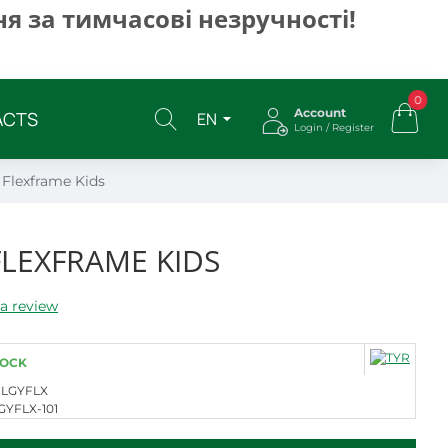
я за тимчасові незручності!
0
Account
ACTS
EN
Login / Register
Flexframe Kids
LEXFRAME KIDS
a review
TOCK
LGYFLX
GYFLX-101