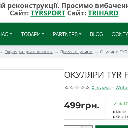
ій реконструкції. Просимо вибаченн
Сайт:
TYRSPORT
Сайт:
TRIHARD
НАС
ТОВАРИ
PARTNERS
BLOG
CONT
Окуляри для плавання
Дитячі окуляри
Окуляри TYR 
ОКУЛЯРИ TYR F
0 reviews
-
Write 
499грн.
IN S
Model:
SKU:
L