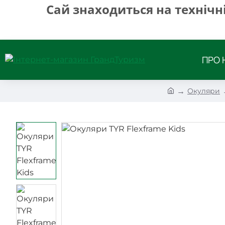
Сай знаходиться на технічн
ПРО 
h
Окуляри
o
m
e