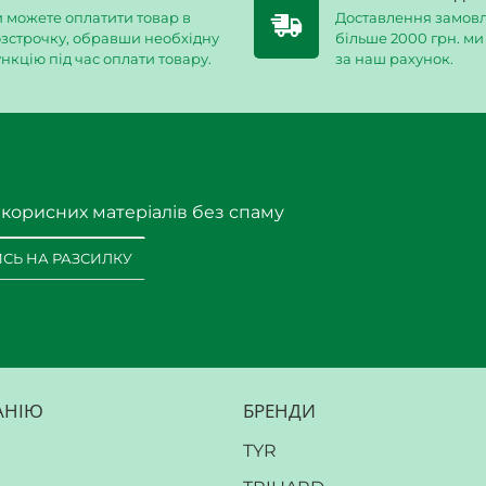
 можете оплатити товар в
Доставлення замовл
зстрочку, обравши необхідну
більше 2000 грн. м
нкцію під час оплати товару.
за наш рахунок.
 корисних матеріалів без спаму
СЬ НА РАЗСИЛКУ
АНІЮ
БРЕНДИ
TYR