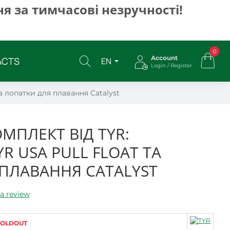
я за тимчасові незручності!
0
Account
ACTS
EN
Login / Register
а лопатки для плавання Catalyst
МПЛЕКТ ВІД TYR:
R USA PULL FLOAT ТА
ПЛАВАННЯ CATALYST
a review
SOLDOUT