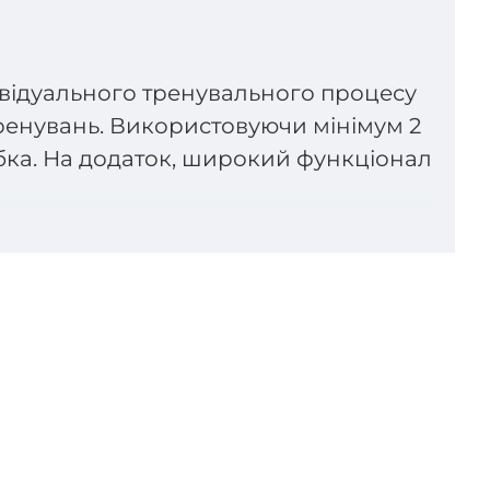
відуального тренувального процесу
тренувань. Використовуючи мінімум 2
ебка. На додаток, широкий функціонал
омагають забезпечити більш природне
ашування фіксаторів ·
ти себе впевнено на тренуваннях,
р).