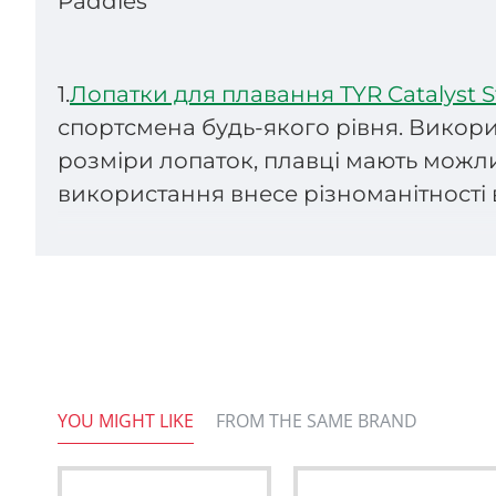
Paddles
1.
Лопатки для плавання TYR Catalyst S
спортсмена будь-якого рівня. Викори
розміри лопаток, плавці мають можли
використання внесе різноманітності
Технології лопаток для плавання TYR
Для їх виготовлення використову
Множинні отвори в даній моделі 
відчуття води в долоні, а також 
Ергономічний дизайн створює ком
YOU MIGHT LIKE
FROM THE SAME BRAND
але розвіває міцні м’язи та покр
Лопатки представлені у 7 розміра