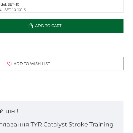
del:
SET-10
U:
SET-10-101-S
ADD TO CART
ADD TO WISH LIST
 ціні!
лавання TYR Catalyst Stroke Training