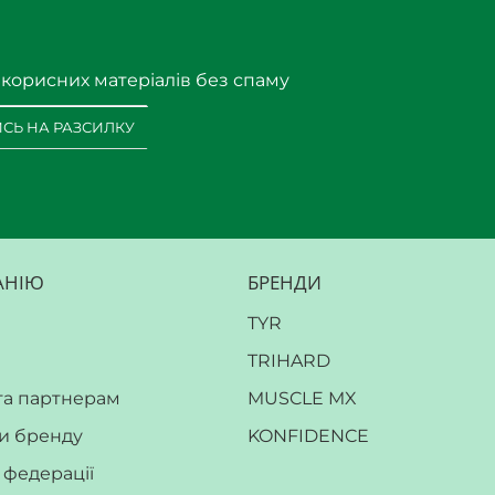
 деформацій.
 корисних матеріалів без спаму
СЬ НА РАЗСИЛКУ
АНІЮ
БРЕНДИ
TYR
TRIHARD
та партнерам
MUSCLE MX
и бренду
KONFIDENCE
а федерації