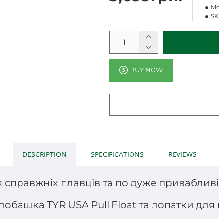
Mo
SK
BUY NOW
DESCRIPTION
SPECIFICATIONS
REVIEWS
 справжніх плавців та по дуже привабливій
обашка TYR USA Pull Float та лопатки для п