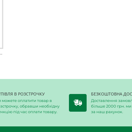
шка TYR USA Pull Float
УПІВЛЯ В РОЗСТРОЧКУ
БЕЗКОШТОВНА ДОС
 можете оплатити товар в
Доставлення замовл
l Float
- ідеальний аксесуар для силових 
зстрочку, обравши необхідну
більше 2000 грн. м
нкцію під час оплати товару.
за наш рахунок.
ар для плавців, які хочуть поліпшити техні
loat · Ергономічна форма колобашки для п
тертя об шкіру · Щільно прилягає до внутр