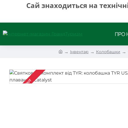
Сай знаходиться на технічн
ПРО 
h
Інвентар
Колобашки
o
m
e
SOLDOUT