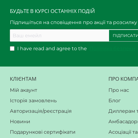
відмінно зберігає форму і стійкий до
БУДЬТЕ В КУРСІ ОСТАННІХ ПОДІЙ
Підпишіться на сповіщення про акції та розсилку
Ваш
ПІДПИСАТИ
емейл
I have read and agree to the
Політика безпеки
КЛІЄНТАМ
ПРО КОМП
Мій акаунт
Про нас
Історія замовлень
Блог
Авторизація/реєстрація
Диллерам 
Новини
Амбасадор
Подарункові сертифікати
Асоціації т