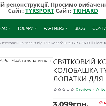
ій реконструкції. Просимо вибаченн
Сайт:
TYRSPORT
Сайт:
TRIHARD
НАС
ТОВАРИ
PARTNERS
BLOG
CONT
Святковий комплект від TYR: колобашка TYR USA Pull Float т
СВЯТКОВИЙ КО
КОЛОБАШКА TY
ЛОПАТКИ ДЛЯ 
0 reviews
-
Write 
3,099грн.