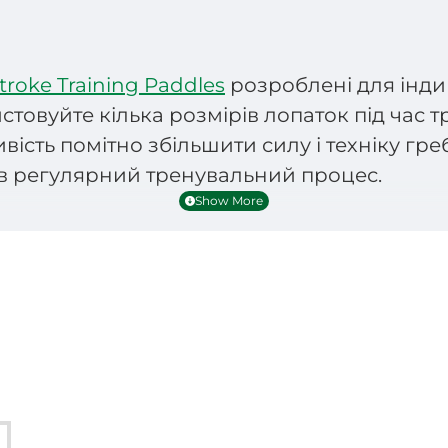
troke Training Paddles
розроблені для інди
стовуйте кілька розмірів лопаток під час 
вість помітно збільшити силу і техніку гр
 в регулярний тренувальний процес.
 Catalyst Stroke Training Paddles
:
ють міцний пластик та силікон
лопаток служать відразу двом цілям: доп
дозволяють змінювати конфігурацію та розт
форт у зап'ястях та дають плавцю відчува
ащує статуру спини
х (кожному розміру відповідає певний колі