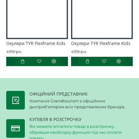
Окуляри TYR Flexframe Kids
Окуляри TYR Flexframe Kids
О
499грн.
499грн.
8
ОФІЦІЙНИЙ ПРЕДСТАВНИК
Компанія Grandtourism є офіційним
дистриб'ютором всіх представлених брендів.
КУПІВЛЯ В РОЗСТРОЧКУ
Ви можете оплатити товар в розстрочку,
обравши необхідну функцію під час оплати
товару.