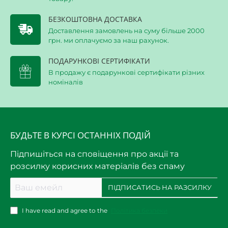
БЕЗКОШТОВНА ДОСТАВКА
Доставлення замовлень на суму більше 2000
грн. ми оплачуємо за наш рахунок.
ПОДАРУНКОВІ СЕРТИФІКАТИ
В продажу є подарункові сертифікати різних
номіналів
БУДЬТЕ В КУРСІ ОСТАННІХ ПОДІЙ
Підпишіться на сповіщення про акції та
розсилку корисних матеріалів без спаму
Ваш
ПІДПИСАТИСЬ НА РАЗСИЛКУ
емейл
I have read and agree to the
Політика безпеки