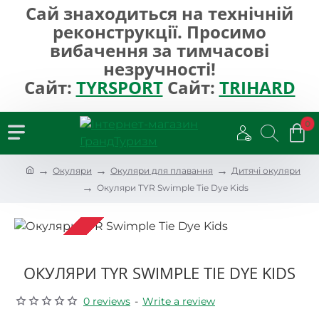
Сай знаходиться на технічній
реконструкції. Просимо
вибачення за тимчасові
незручності!
Сайт:
TYRSPORT
Сайт:
TRIHARD
0
h
Окуляри
Окуляри для плавання
Дитячі окуляри
o
Окуляри TYR Swimple Tie Dye Kids
m
e
SOLDOUT
ОКУЛЯРИ TYR SWIMPLE TIE DYE KIDS
0 reviews
-
Write a review