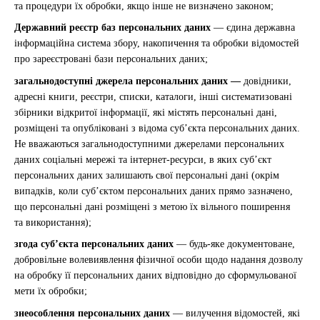
та процедури їх обробки, якщо інше не визначено законом;
Державний реєстр баз персональних даних
— єдина державна
інформаційна система збору, накопичення та обробки відомостей
про зареєстровані бази персональних даних;
загальнодоступні джерела персональних даних —
довідники,
адресні книги, реєстри, списки, каталоги, інші систематизовані
збірники відкритої інформації, які містять персональні дані,
розміщені та опубліковані з відома суб’єкта персональних даних.
Не вважаються загальнодоступними джерелами персональних
даних соціальні мережі та інтернет-ресурси, в яких суб’єкт
персональних даних залишають свої персональні дані (окрім
випадків, коли суб’єктом персональних даних прямо зазначено,
що персональні дані розміщені з метою їх вільного поширення
та використання);
згода суб’єкта персональних даних
— будь-яке документоване,
добровільне волевиявлення фізичної особи щодо надання дозволу
на обробку її персональних даних відповідно до сформульованої
мети їх обробки;
знеособлення персональних даних
— вилучення відомостей, які