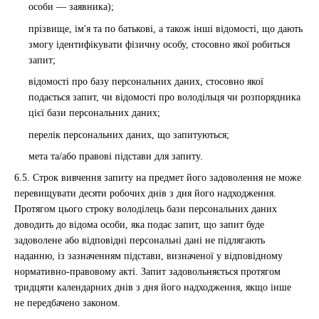
особи — заявника);
прізвище, ім'я та по батькові, а також інші відомості, що дають
змогу ідентифікувати фізичну особу, стосовно якої робиться
запит;
відомості про базу персональних даних, стосовно якої
подається запит, чи відомості про володільця чи розпорядника
цієї бази персональних даних;
перелік персональних даних, що запитуються;
мета та/або правові підстави для запиту.
6.5. Строк вивчення запиту на предмет його задоволення не може
перевищувати десяти робочих днів з дня його надходження.
Протягом цього строку володілець бази персональних даних
доводить до відома особи, яка подає запит, що запит буде
задоволене або відповідні персональні дані не підлягають
наданню, із зазначенням підстави, визначеної у відповідному
нормативно-правовому акті. Запит задовольняється протягом
тридцяти календарних днів з дня його надходження, якщо інше
не передбачено законом.