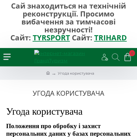
Сай знаходиться на технічній
реконструкції. Просимо
вибачення за тимчасові
незручності!
Сайт:
TYRSPORT
Сайт:
TRIHARD
0
h
Угода користувача
o
m
e
УГОДА КОРИСТУВАЧА
Угода користувача
Положення про обробку і захист
персональних даних у базах персональних