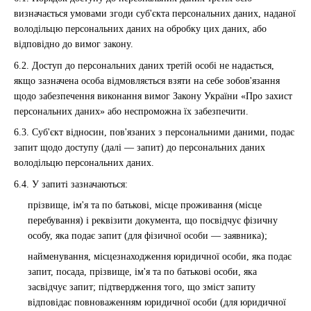
визначається умовами згоди суб'єкта персональних даних, наданої
володільцю персональних даних на обробку цих даних, або
відповідно до вимог закону.
6.2. Доступ до персональних даних третій особі не надається,
якщо зазначена особа відмовляється взяти на себе зобов'язання
щодо забезпечення виконання вимог Закону України «Про захист
персональних даних» або неспроможна їх забезпечити.
6.3. Суб'єкт відносин, пов'язаних з персональними даними, подає
запит щодо доступу (далі — запит) до персональних даних
володільцю персональних даних.
6.4. У запиті зазначаються:
прізвище, ім'я та по батькові, місце проживання (місце
перебування) і реквізити документа, що посвідчує фізичну
особу, яка подає запит (для фізичної особи — заявника);
найменування, місцезнаходження юридичної особи, яка подає
запит, посада, прізвище, ім'я та по батькові особи, яка
засвідчує запит; підтвердження того, що зміст запиту
відповідає повноваженням юридичної особи (для юридичної