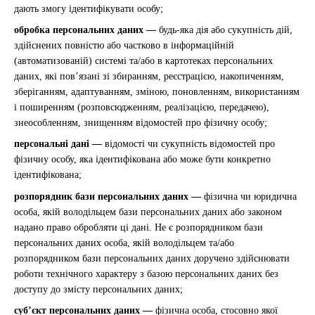
дають змогу ідентифікувати особу;
обробка персональних даних —
будь-яка дія або сукупність дій,
здійснених повністю або частково в інформаційній
(автоматизованій) системі та/або в картотеках персональних
даних, які пов’язані зі збиранням, реєстрацією, накопиченням,
зберіганням, адаптуванням, зміною, поновленням, використанням
і поширенням (розповсюдженням, реалізацією, передачею),
знеособленням, знищенням відомостей про фізичну особу;
персональні дані —
відомості чи сукупність відомостей про
фізичну особу, яка ідентифікована або може бути конкретно
ідентифікована;
розпорядник бази персональних даних —
фізична чи юридична
особа, якій володільцем бази персональних даних або законом
надано право обробляти ці дані. Не є розпорядником бази
персональних даних особа, якій володільцем та/або
розпорядником бази персональних даних доручено здійснювати
роботи технічного характеру з базою персональних даних без
доступу до змісту персональних даних;
суб’єкт персональних даних —
фізична особа, стосовно якої