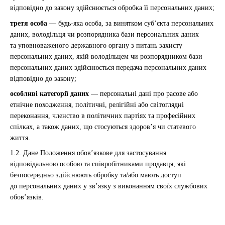
відповідно до закону здійснюється обробка її персональних даних;
третя особа —
будь-яка особа, за винятком суб’єкта персональних
даних, володільця чи розпорядника бази персональних даних
та уповноваженого державного органу з питань захисту
персональних даних, якій володільцем чи розпорядником бази
персональних даних здійснюється передача персональних даних
відповідно до закону;
особливі категорії даних —
персональні дані про расове або
етнічне походження, політичні, релігійні або світоглядні
переконання, членство в політичних партіях та професійних
спілках, а також даних, що стосуються здоров’я чи статевого
життя.
1.2. Дане Положення обов’язкове для застосування
відповідальною особою та співробітниками продавця, які
безпосередньо здійснюють обробку та/або мають доступ
до персональних даних у зв’язку з виконанням своїх службових
обов’язків.