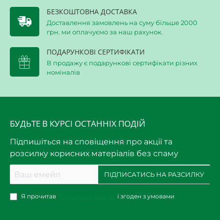
БЕЗКОШТОВНА ДОСТАВКА
Доставлення замовлень на суму більше 2000
грн. ми оплачуємо за наш рахунок.
ПОДАРУНКОВІ СЕРТИФІКАТИ
В продажу є подарункові сертифікати різних
номіналів
БУДЬТЕ В КУРСІ ОСТАННІХ ПОДІЙ
Підпишіться на сповіщення про акції та
розсилку корисних матеріалів без спаму
Ваш
ПІДПИСАТИСЬ НА РАЗСИЛКУ
емейл
Я прочитав
Політика безпеки
і згоден з умовами