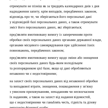
отримувати не пізніш як за тридцять календарних днів з дня
надходження запиту, крім випадків, передбачених законом,
відповідь про те, чи зберігаються його персональні дані
у відповідній базі персональних даних, а також отримувати
зміст його персональних даних, які зберігаються;
пред'являти вмотивовану вимогу із запереченням проти
обробки своїх персональних даних органами державної влади,
органами місцевого самоврядування при здійсненні їхніх
повноважень, передбачених законом;
пред'являти вмотивовану вимогу щодо зміни або знищення
своїх персональних даних будь-яким володільцем
та розпорядником цієї бази, якщо ці дані обробляються
незаконно чи є недостовірними;
на захист своїх персональних даних від незаконної обробки
та випадкової втрати, знищення, пошкодження у зв'язку
з умисним приховуванням, ненаданням чи несвоєчасним
їх наданням, а також на захист від надання відомостей,
що є недостовірними чи ганьблять честь, гідність та ділову
репутацію фізичної особи;