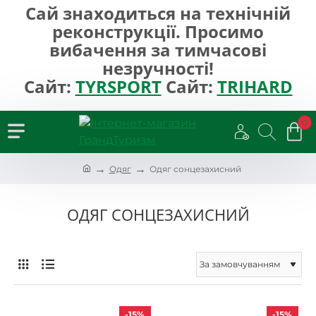
Сай знаходиться на технічній
реконструкції. Просимо
вибачення за тимчасові
незручності!
Сайт:
TYRSPORT
Сайт:
TRIHARD
0
h
Одяг
Одяг сонцезахисний
o
m
e
ОДЯГ СОНЦЕЗАХИСНИЙ
-15%
-15%