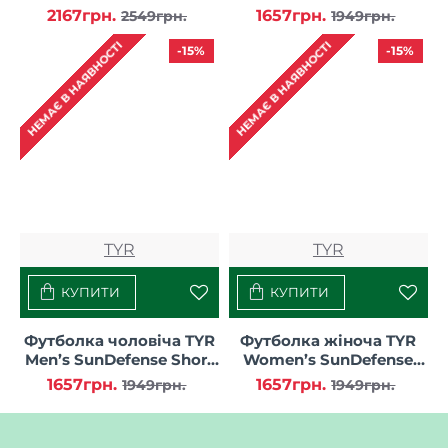
TYR Women’s
Sleeve Shirt
2167грн.
1657грн.
2549грн.
1949грн.
SunDefense Hooded
Shirt
НЕМАЄ В НАЯВНОСТІ
НЕМАЄ В НАЯВНОСТІ
-15%
-15%
TYR
TYR
КУПИТИ
КУПИТИ
Футболка чоловіча TYR
Футболка жіноча TYR
Men’s SunDefense Short
Women’s SunDefense
Sleeve Shirt
Short Sleeve Shirt
1657грн.
1657грн.
1949грн.
1949грн.