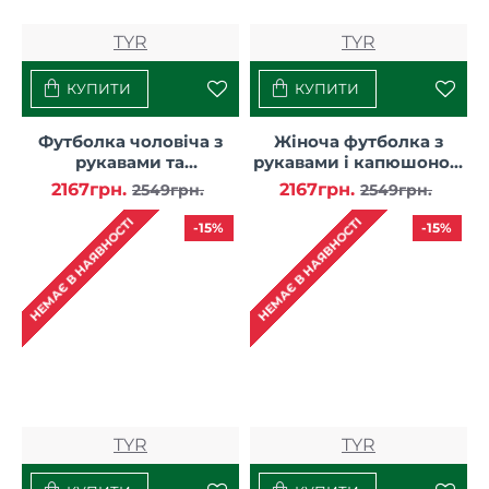
TYR
TYR
КУПИТИ
КУПИТИ
Футболка чоловіча з
Жіноча футболка з
рукавами та
рукавами і капюшоном
капюшоном TYR Men’s
TYR Women’s
2167грн.
2167грн.
2549грн.
2549грн.
SunDefense Hooded
SunDefense Hooded
Shirt
Shirt
НЕМАЄ В НАЯВНОСТІ
НЕМАЄ В НАЯВНОСТІ
-15%
-15%
TYR
TYR