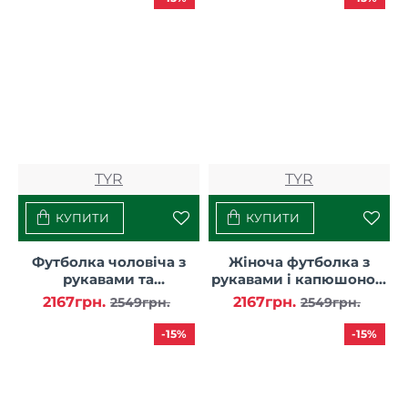
TYR
TYR
КУПИТИ
КУПИТИ
Футболка чоловіча з
Жіноча футболка з
рукавами та
рукавами і капюшоном
капюшоном TYR Men’s
TYR Women’s
2167грн.
2167грн.
2549грн.
2549грн.
SunDefense Hooded
SunDefense Hooded
Shirt
Shirt
-15%
-15%