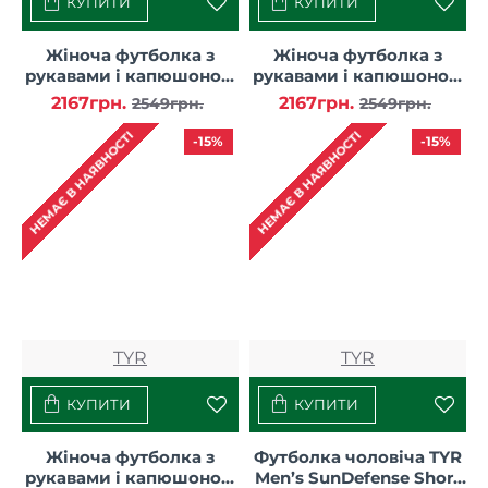
КУПИТИ
КУПИТИ
Жіноча футболка з
Жіноча футболка з
рукавами і капюшоном
рукавами і капюшоном
TYR Women’s
TYR Women’s
2167грн.
2167грн.
2549грн.
2549грн.
SunDefense Hooded
SunDefense Hooded
Shirt
Shirt
НЕМАЄ В НАЯВНОСТІ
НЕМАЄ В НАЯВНОСТІ
-15%
-15%
TYR
TYR
КУПИТИ
КУПИТИ
Жіноча футболка з
Футболка чоловіча TYR
рукавами і капюшоном
Men’s SunDefense Short