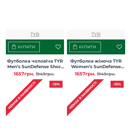
TYR
TYR
КУПИТИ
КУПИТИ
Футболка чоловіча TYR
Футболка жіноча TYR
Men’s SunDefense Short
Women’s SunDefense
Sleeve Shirt
Short Sleeve Shirt
1657грн.
1657грн.
1949грн.
1949грн.
НЕМАЄ В НАЯВНОСТІ
НЕМАЄ В НАЯВНОСТІ
-15%
-15%