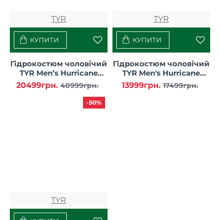
TYR
TYR
КУПИТИ
КУПИТИ
Гідрокостюм чоловічий
Гідрокостюм чоловічий
TYR Men’s Hurricane
TYR Men's Hurricane
Wetsuit Cat 5 Sleeveless
Wetsuit Cat 1 Sleeveless
20499грн.
13999грн.
40999грн.
17499грн.
-50%
TYR