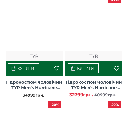
TYR
TYR
КУПИТИ
КУПИТИ
Гідрокостюм чоловічий
Гідрокостюм чоловічий
TYR Men’s Hurricane
TYR Men’s Hurricane
Wetsuit Cat 3 Silver/Turq
Wetsuit Cat 5 Sleeveless,
32799грн.
40999грн.
34999грн.
Silver/Red
-20%
-20%