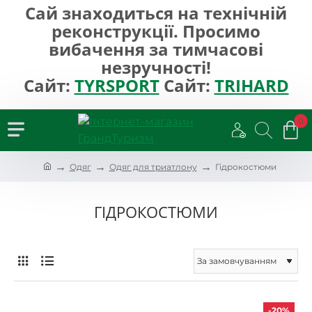
Сай знаходиться на технічній
реконструкції. Просимо
вибачення за тимчасові
незручності!
Сайт:
TYRSPORT
Сайт:
TRIHARD
0
h
Одяг
Одяг для триатлону
Гідрокостюми
o
m
e
ГІДРОКОСТЮМИ
-20%