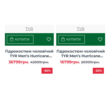
TYR
TYR
КУПИТИ
КУПИТИ
Гідрокостюм чоловічий
Гідрокостюм чоловічий
TYR Men’s Hurricane
TYR Men’s Hurricane
Wetsuit Cat 5, Silver/Red
Wetsuit Cat 1
36799грн.
16799грн.
45999грн.
20999грн.
-50%
-20%