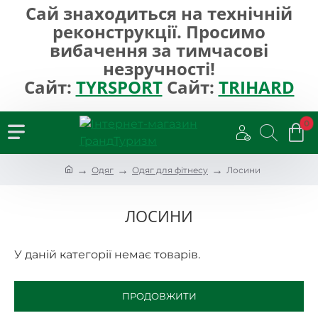
Сай знаходиться на технічній
реконструкції. Просимо
вибачення за тимчасові
незручності!
Сайт:
TYRSPORT
Сайт:
TRIHARD
0
h
Одяг
Одяг для фітнесу
Лосини
o
m
e
ЛОСИНИ
У даній категорії немає товарів.
ПРОДОВЖИТИ