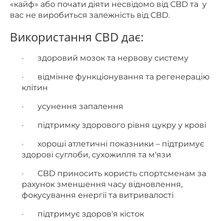
«кайф» або почати діяти несвідомо від CBD та у
вас не виробиться залежність від CBD.
Використання CBD дає:
·
здоровий мозок та нервову систему
·
відмінне функціонування та регенерацію
клітин
·
усунення запалення
·
підтримку здорового рівня цукру у крові
·
хороші атлетичні показники – підтримує
здорові суглоби, сухожилля та м'язи
·
CBD приносить користь спортсменам за
рахунок зменшення часу відновлення,
фокусування енергії та витривалості
·
підтримує здоров'я кісток