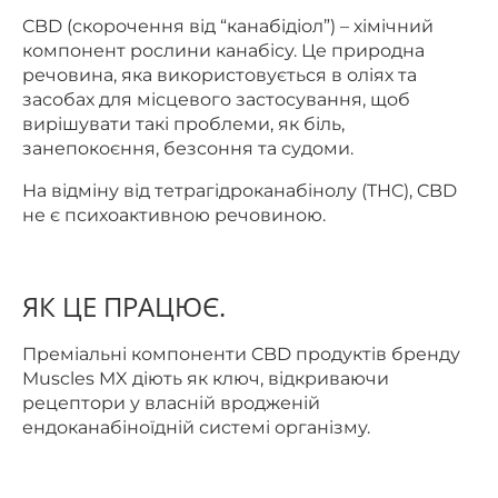
CBD (скорочення від “канабідіол”) – хімічний
компонент рослини канабісу. Це природна
речовина, яка використовується в оліях та
засобах для місцевого застосування, щоб
вирішувати такі проблеми, як біль,
занепокоєння, безсоння та судоми.
На відміну від тетрагідроканабінолу (THC), CBD
не є психоактивною речовиною.
ЯК ЦЕ ПРАЦЮЄ.
Преміальні компоненти CBD продуктів бренду
Muscles MX діють як ключ, відкриваючи
рецептори у власній вродженій
ендоканабіноїдній системі організму.