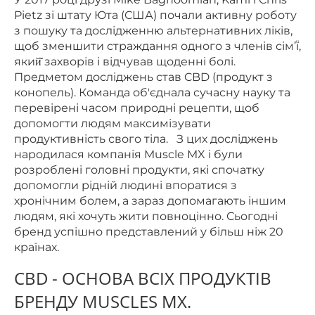
Pietz зі штату Юта (США) почали активну роботу
з пошуку та дослідженню альтернативних ліків,
щоб зменшити страждання одного з членів сім’ї̈,
який̆ захворів і відчував щоденні болі.
Предметом досліджень став
CBD (продукт з
конопель). Команда об'єднала сучасну науку та
перевірені часом природні рецепти, щоб
допомогти людям максимізувати
продуктивність свого тіла.
З цих досліджень
народилася компанія Muscle MX і були
розроблені головні продукти, які спочатку
допомогли рідній людині впоратися з
хронічним болем, а зараз допомагають іншим
людям, які хочуть жити повноцінно.
Сьогодні
бренд успішно представлений у більш ніж 20
країнах.
CBD - ОСНОВА ВСІХ ПРОДУКТІВ
БРЕНДУ MUSCLES MX.