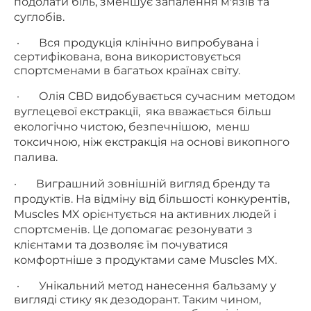
подолати біль, зменшує запалення м'язів та
суглобів.
·
Вся продукція клінічно випробувана і
сертифікована, вона використовується
спортсменами в багатьох країнах світу.
·
Олія CBD видобувається сучасним методом
вуглецевої екстракції, яка вважається більш
екологічно чистою, безпечнішою, менш
токсичною, ніж екстракція на основі викопного
палива.
·
Виграшний зовнішній вигляд бренду та
продуктів. На відміну від більшості конкурентів,
Muscles MX орієнтується на активних людей і
спортсменів. Це допомагає резонувати з
клієнтами та дозволяє їм почуватися
комфортніше з продуктами саме Muscles MX.
·
Унікальний метод нанесення бальзаму у
вигляді стику як дезодорант. Таким чином,