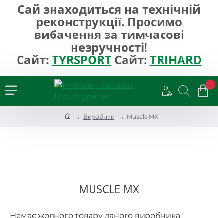
Сай знаходиться на технічній
реконструкції. Просимо
вибачення за тимчасові
незручності!
Сайт:
TYRSPORT
Сайт:
TRIHARD
0
h
Виробник
Muscle MX
o
m
e
MUSCLE MX
Немає жодного товару даного виробника.