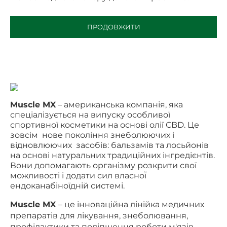
ПРОДОВЖИТИ
Muscle MX
– американська компанія, яка
спеціалізується на випуску особливої
спортивної косметики на основі олії
CBD
. Це
зовсім нове покоління знеболюючих і
відновлюючих засобів: бальзамів та лосьйонів
на основі натуральних традиційних інгредієнтів.
Вони допомагають організму розкрити свої
можливості і додати сил власної̈
ендоканабіноїдній системі.
Muscle MX
– це інноваційна лінійка медичних
препаратів для лікування, знеболювання,
профілактики та поліпшення роботи м'язів,