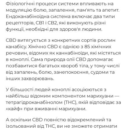
Фізіологічні процеси системи впливають на
модуляцію болю, запалення, пам'ять та апетит.
Ендоканабіноїдна система включає два типи
рецепторів, CB1 і CB2, які виконують різні
функції, необхідні для здоров'я людини.
CBD витягується з конкретних сортів рослин
канабісу. Хімічно CBD є однією з 85 хімічних
речовин, відомих як каннабіноїди, які містяться
в коноплі. Сама природа олії CBD допомагає
позбавитися багатьох хвороб тіла, у тому числі
від запалень, болю, занепокоєння, судоми та
інших захворювань.
У більшості людей коноплі асоціюються з
найбільш відомим компонентом марихуани —
тетрагідроканабінолом (ТНС), якій відповідає за
«кайф» при вживанні марихуани.
А оскільки CBD повністю відокремлений та
ізольований від THC, ви не зможете отримати