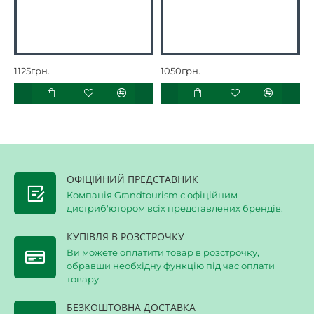
1125грн.
1050грн.
4
ОФІЦІЙНИЙ ПРЕДСТАВНИК
Компанія Grandtourism є офіційним
дистриб'ютором всіх представлених брендів.
КУПІВЛЯ В РОЗСТРОЧКУ
Ви можете оплатити товар в розстрочку,
обравши необхідну функцію під час оплати
товару.
БЕЗКОШТОВНА ДОСТАВКА