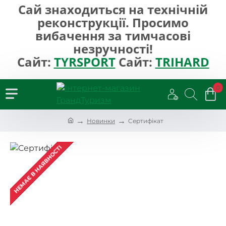
Сай знаходиться на технічній
реконструкції. Просимо
вибачення за тимчасові
незручності!
Сайт:
TYRSPORT
Сайт:
TRIHARD
0
h
Новинки
Cертифікат
o
m
e
НЕМАЄ В НАЯВНОСТІ