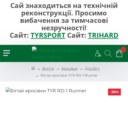
Сай знаходиться на технічній
реконструкції. Просимо
вибачення за тимчасові
незручності!
Сайт:
TYRSPORT
Сайт:
TRIHARD
0
h
Взуття
Кросівки
Для бігу
o
Бігові кросівки TYR RD-1 Runner
m
e
-30%