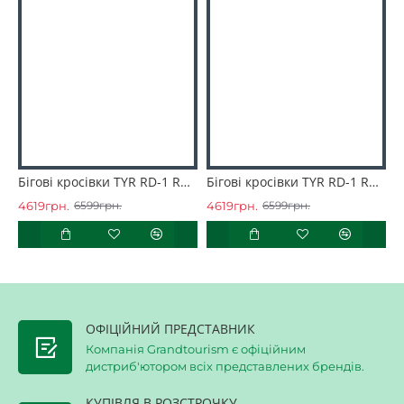
Бігові кросівки TYR RD-1 Runner
Бігові кросівки TYR RD-1 Runner
4619грн.
4619грн.
4
6599грн.
6599грн.
ОФІЦІЙНИЙ ПРЕДСТАВНИК
Компанія Grandtourism є офіційним
дистриб'ютором всіх представлених брендів.
КУПІВЛЯ В РОЗСТРОЧКУ