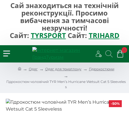
Сай знаходиться на технічній
реконструкції. Просимо
вибачення за тимчасові
незручності!
Сайт:
TYRSPORT
Сайт:
TRIHARD
0
h
Одяг
Одяг для триатлону
Гідрокостюми
o
m
Гідрокостюм чоловічий TYR Men’s Hurricane Wetsuit Cat 5 Sleeveles
e
s
-50%