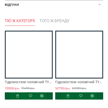
ВІДГУКИ
ТІЄЇ Ж КАТЕГОРІЇ
ТОГО Ж БРЕНДУ
Гідрокостюм чоловічий TYR Men's Hurricane Wetsuit Cat 1 Sleeveless
Гідрокостюм чоловічий TYR Men’s Hurricane Wetsuit Cat 1
13999грн.
16799грн.
2
17499грн.
20999грн.