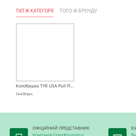
Матеріали
: Виготовлена зі спіненого
ТІЄЇ Ж КАТЕГОРІЇ
ТОГО Ж БРЕНДУ
Колобашка TYR USA Pull Float
1449грн.
ОФІЦІЙНИЙ ПРЕДСТАВНИК
К
Компанія Grandtourism є
Ви