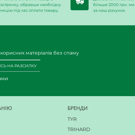
зстрочку, обравши необхідну
більше 2000 грн. м
нкцію під час оплати товару.
за наш рахунок.
 корисних матеріалів без спаму
СЬ НА РАЗСИЛКУ
ами
АНІЮ
БРЕНДИ
TYR
TRIHARD