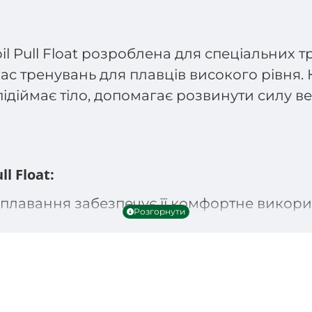
l Pull Float розроблена для спеціальних 
с тренувань для плавців високого рівня. К
підіймає тіло, допомагає розвинути силу в
l Float:
плавання забезпечує її комфортне викори
ерхні стегон.
му і стійкий до деформацій.