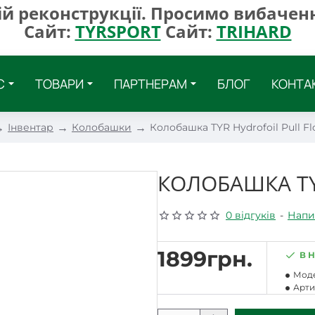
ій реконструкції. Просимо вибаченн
Сайт:
TYRSPORT
Сайт:
TRIHARD
С
ТОВАРИ
ПАРТНЕРАМ
БЛОГ
КОНТА
Інвентар
Колобашки
Колобашка TYR Hydrofoil Pull Fl
КОЛОБАШКА TY
0 відгуків
-
Напи
1899грн.
В 
Моде
Арти