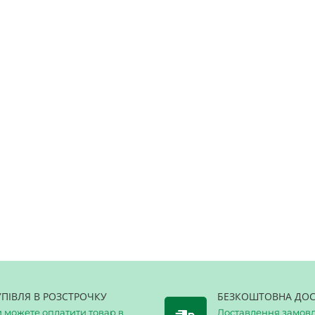
 етілвинілацетата (EVA)
УПІВЛЯ В РОЗСТРОЧКУ
БЕЗКОШТОВНА ДОС
 можете оплатити товар в
Доставлення замовл