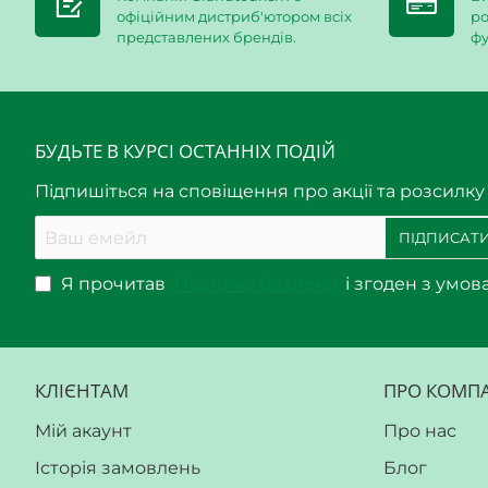
офіційним дистриб'ютором всіх
ро
представлених брендів.
фу
БУДЬТЕ В КУРСІ ОСТАННІХ ПОДІЙ
Підпишіться на сповіщення про акції та розсилку
Ваш
ПІДПИСАТИ
емейл
Я прочитав
Політика безпеки
і згоден з умов
КЛІЄНТАМ
ПРО КОМП
Мій акаунт
Про нас
Історія замовлень
Блог