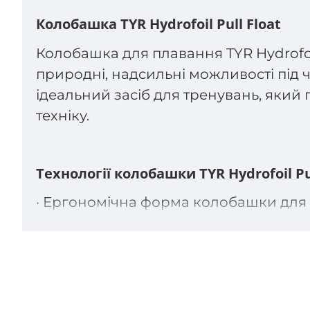
Колобашка TYR Hydrofoil Pull Float
Колобашка для плавання TYR Hydrofoi
природні, надсильні можливості під ча
ідеальний засіб для тренувань, який 
техніку.
Технології колобашки TYR Hydrofoil Pul
· Ергономічна форма колобашки для 
об шкіру
· Щільно прилягає до внутрішньої пов
· Цей матеріал відмінно зберігає фор