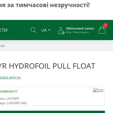
я за тимчасові незручності!
0
Обліковий запис
КТИ
UA
Вхід / Реєстрація
oat
R HYDROFOIL PULL FLOAT
сати відгук
НАЯВНОСТІ
ль:
LHYDPF
кул:
LHYDPF-001