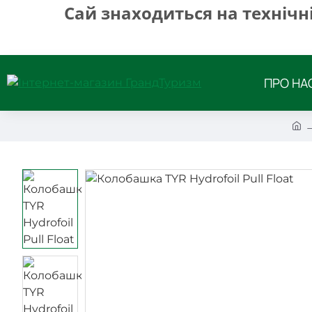
Сай знаходиться на технічн
ПРО НА
h
o
m
e