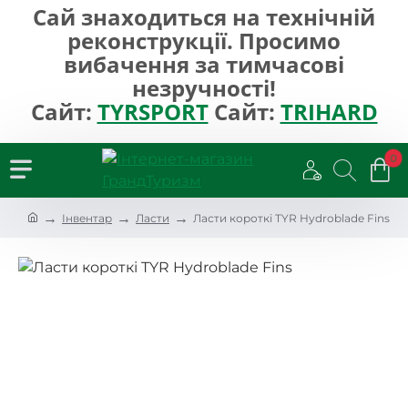
Сай знаходиться на технічній
реконструкції. Просимо
вибачення за тимчасові
незручності!
Сайт:
TYRSPORT
Сайт:
TRIHARD
0
h
Інвентар
Ласти
Ласти короткі TYR Hydroblade Fins
o
m
e