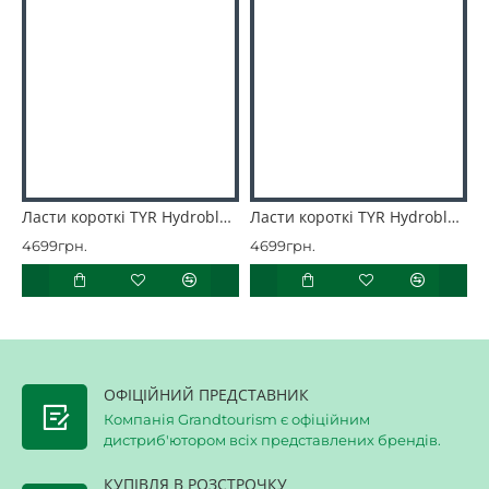
Ласти короткі TYR Hydroblade Fins
Ласти короткі TYR Hydroblade Fins
4699грн.
4699грн.
4
ОФІЦІЙНИЙ ПРЕДСТАВНИК
Компанія Grandtourism є офіційним
дистриб'ютором всіх представлених брендів.
КУПІВЛЯ В РОЗСТРОЧКУ