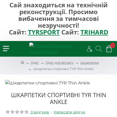
Сай знаходиться на технічній
реконструкції. Просимо
вибачення за тимчасові
незручності!
Сайт:
TYRSPORT
Сайт:
TRIHARD
0
h
Одяг
Одяг для фітнесу
Шкарпетки
o
Шкарпетки спортивні TYR Thin Ankle
m
e
ШКАРПЕТКИ СПОРТИВНІ TYR THIN
ANKLE
0 відгуків
-
Написати відгук