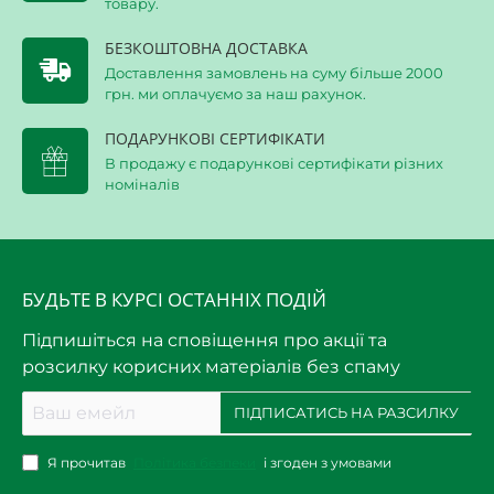
товару.
БЕЗКОШТОВНА ДОСТАВКА
Доставлення замовлень на суму більше 2000
грн. ми оплачуємо за наш рахунок.
ПОДАРУНКОВІ СЕРТИФІКАТИ
В продажу є подарункові сертифікати різних
номіналів
БУДЬТЕ В КУРСІ ОСТАННІХ ПОДІЙ
Підпишіться на сповіщення про акції та
розсилку корисних матеріалів без спаму
Ваш
ПІДПИСАТИСЬ НА РАЗСИЛКУ
емейл
Я прочитав
Політика безпеки
і згоден з умовами