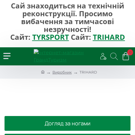
Сай знаходиться на технічній
реконструкції. Просимо
вибачення за тимчасові
незручності!
Сайт:
TYRSPORT
Сайт:
TRIHARD
0
h
Виробник
TRIHARD
o
m
e
Догляд за ногами