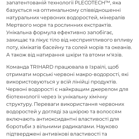
запатентованій технології PLECOTECH™, яка
базується на оптимальному співвідношенні
натуральних червоних водоростей, мінералів
Мертвого моря та рослинних екстрактів.
Унікальна формула ефективно запобігає,
захищає та лікує тіло від несприятливого впливу
поту, хімікатів басейну та солей морів та океанів.
А також від натирання шкіри та втоми м'язів.
Команда TRIHARD працювала в Ізраїлі, щоб
отримати морські червоні макро-водорості, які
використовуються у всій лінійці продуктів.
Червоні водорості є найкращим джерелом для
біотехнології через їх унікальну хімічну
структуру. Переваги використання червоних
водоростей у догляді за шкірою та волоссям
включають антиоксидантні властивості для
боротьби з вільними радикалами. Науково
підтверджені антивікові властивості та