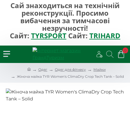
Сай знаходиться на технічній
реконструкції. Просимо
вибачення за тимчасові
незручності!
Сайт:
TYRSPORT
Сайт:
TRIHARD
0
h
Одяг
Одяг для фітнесу
Майки
o
Жіноча майка TYR Women's ClimaDry Crop Tech Tank – Solid
m
e