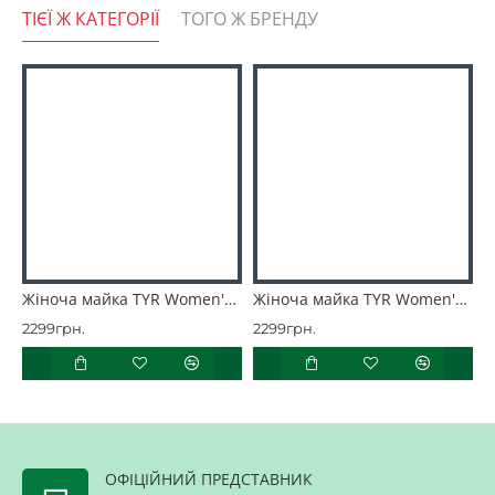
ТІЄЇ Ж КАТЕГОРІЇ
ТОГО Ж БРЕНДУ
Жіноча майка TYR Women's ClimaDry Crop Tech Tank – Solid
Жіноча майка TYR Women's ClimaDry Crop Tech Tank – Solid
2299грн.
2299грн.
2
ОФІЦІЙНИЙ ПРЕДСТАВНИК