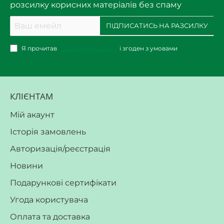
розсилку корисних матеріалів без спаму
Ваш
ПІДПИСАТИСЬ НА РАЗСИЛКУ
емейл
Я прочитав
Політика безпеки
і згоден з умовами
КЛІЄНТАМ
Мій акаунт
Історія замовлень
Авторизація/реєстрація
Новини
Подарункові сертифікати
Угода користувача
Оплата та доставка