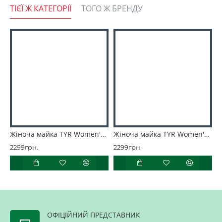
ТІЄЇ Ж КАТЕГОРІЇ
ТОГО Ж БРЕНДУ
Жіноча майка TYR Women's ClimaDry Crop Tech Tank – Solid
Жіноча майка TYR Women's ClimaDry Crop Tech Tank – Solid
2299грн.
2299грн.
2
ОФІЦІЙНИЙ ПРЕДСТАВНИК