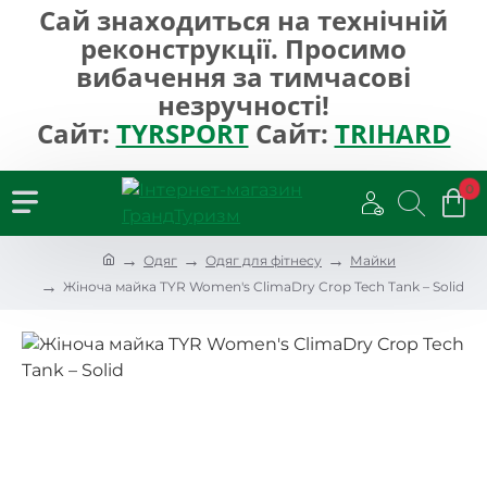
Сай знаходиться на технічній
реконструкції. Просимо
вибачення за тимчасові
незручності!
Сайт:
TYRSPORT
Сайт:
TRIHARD
0
h
Одяг
Одяг для фітнесу
Майки
o
Жіноча майка TYR Women's ClimaDry Crop Tech Tank – Solid
m
e