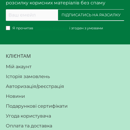
розсилку корисних матеріалів без спаму
Ваш
ПІДПИСАТИСЬ НА РАЗСИЛКУ
емейл
Я прочитав
Політика безпеки
і згоден з умовами
КЛІЄНТАМ
Мій акаунт
Історія замовлень
Авторизація/реєстрація
Новини
Подарункові сертифікати
Угода користувача
Оплата та доставка